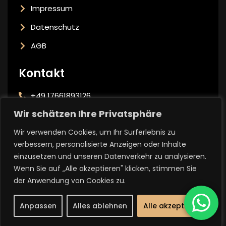
Impressum
Datenschutz
AGB
Kontakt
+49 17661893126
Wir schätzen Ihre Privatsphäre
info@temizbaukunst.de
Wir verwenden Cookies, um Ihr Surferlebnis zu
Potsdamer Str. 16/17 14163 Berlin Zehlendorf
verbessern, personalisierte Anzeigen oder Inhalte
einzusetzen und unseren Datenverkehr zu analysieren.
Wenn Sie auf „Alle akzeptieren" klicken, stimmen Sie
Die Symbole stammen von
flaticon.com
und
icons8.com
.
der Anwendung von Cookies zu.
Anpassen
Alles ablehnen
Alle akzeptieren
© Copyright 2026
TEMIZ BAUKUNST
. Alle Rechte vorbehalten.