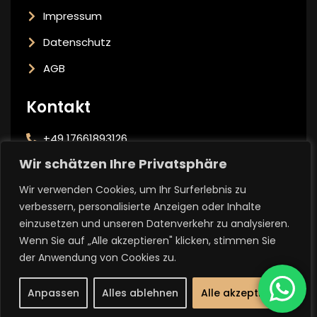
Impressum
Datenschutz
AGB
Kontakt
+49 17661893126
Wir schätzen Ihre Privatsphäre
info@temizbaukunst.de
Wir verwenden Cookies, um Ihr Surferlebnis zu
Potsdamer Str. 16/17 14163 Berlin Zehlendorf
verbessern, personalisierte Anzeigen oder Inhalte
einzusetzen und unseren Datenverkehr zu analysieren.
Wenn Sie auf „Alle akzeptieren" klicken, stimmen Sie
Die Symbole stammen von
flaticon.com
und
icons8.com
.
der Anwendung von Cookies zu.
Anpassen
Alles ablehnen
Alle akzeptieren
© Copyright 2026
TEMIZ BAUKUNST
. Alle Rechte vorbehalten.