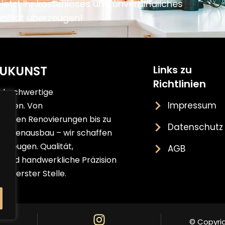
jetzt Ihr kostenloses und unverbindliches
alität überzeugen!
AUKUNST
Links zu
Richtlinien
ür hochwertige
Impressum
sungen. Von
erten Renovierungen bis zu
Datenschutz
Innenausbau – wir schaffen
erzeugen. Qualität,
AGB
.
it und handwerkliche Präzision
 an erster Stelle.
© Copyri