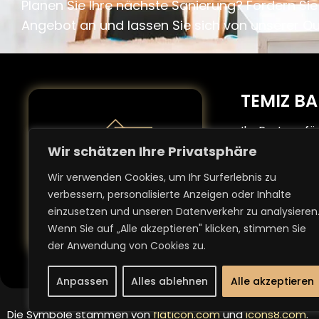
Planen Sie Ihre nächste Sanierung? Fordern Sie 
Angebot an und lassen Sie sich von unserer Qu
TEMIZ B
Ihr Partner f
Sanierungslö
Wir schätzen Ihre Privatsphäre
maßgeschneid
Wir verwenden Cookies, um Ihr Surferlebnis zu
umfassendem 
verbessern, personalisierte Anzeigen oder Inhalte
Räume, die üb
einzusetzen und unseren Datenverkehr zu analysieren
Zuverlässigke
Wenn Sie auf „Alle akzeptieren" klicken, stimmen Sie
stehen bei uns
der Anwendung von Cookies zu.
Anpassen
Alles ablehnen
Alle akzeptieren
Die Symbole stammen von
flaticon.com
und
icons8.com
.