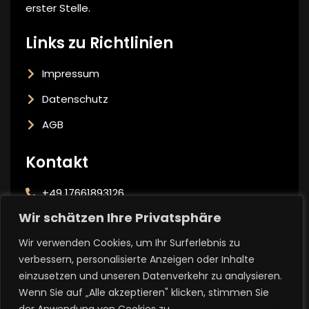
erster Stelle.
Links zu Richtlinien
Impressum
Datenschutz
AGB
Kontakt
+49 17661893126
Wir schätzen Ihre Privatsphäre
info@temizbaukunst.de
Wir verwenden Cookies, um Ihr Surferlebnis zu
Potsdamer Str. 16/17 14163 Berlin Zehlendorf
verbessern, personalisierte Anzeigen oder Inhalte
einzusetzen und unseren Datenverkehr zu analysieren.
Wenn Sie auf „Alle akzeptieren" klicken, stimmen Sie
Die Symbole stammen von
flaticon.com
und
icons8.com
.